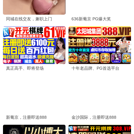
更新至HD
更新至HD
我当你兄弟
准备好了没2：我来了
文斯·沃恩,詹姆斯·麦斯登,艾莎·冈萨雷
萨玛拉·维文,凯瑟琳·纽顿,莎拉·米歇尔
同脸诡影
更新至HD
寐中行凶
更新至HD
诺曼底72小时
HD中字
开山人
HD国语
一出婚礼
HD国语
意外营救
HD国语