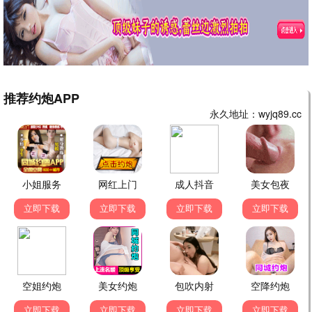
HD国语
HD国语
喜欢上"欠欠"的你
江湖格斗家
张天爱,海清,范明,鄂靖文,陈昊明,马天
周天阳,麦杉杉,赵志凌,杨舒米,王若菲
8.0
8.0