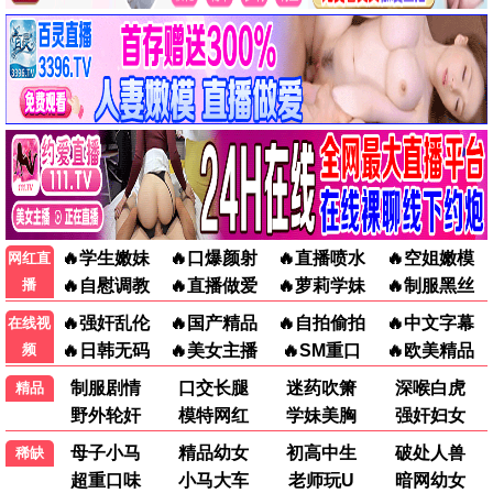
已完结
更新至第16集
东北一家人3
我的逆天神器
李琦,彭玉,巩汉林,吕小品,金珠,张丹露
歪歪,郭浩然,张喆,路路,郝祥海,李诗萌
6.0
4.0
更新至第52集
全100集
三只松鼠之萌力觉醒
动态漫画·铁姬钢兵第三季
精彩影片
慕斯云