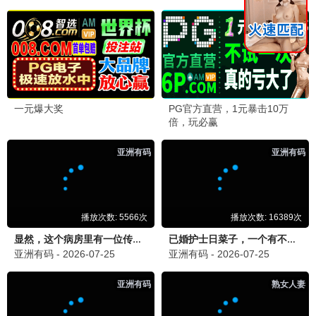
后室
更新至HD
1
不良侦探：食物链
HD中字
2
跟着书本去旅行
更新至20260619期
3
杀出个未来
HD中字
4
触不到的恋人
已完结
5
集中营血泪
HD
6
毛驴县令之大事小情
HD国语
7
想吹口哨我就吹
HD
8
你在山顶的那一边
HD中字
9
夜之片鳞
HD
10
蜡笔小新：风起云涌！我的宇宙公主
HD
11
孟买之恋
HD
12
西西里人
HD
13