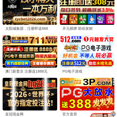
恶魔的手球歌2026
已完结
恶魔的手球歌
更新至后篇
一招一食
更新至02集
公路电影
更新至HD
破碎的声线
高清
星之守望
HD国语
炸掉银行经理
HD中字
罗宾汉之死
TC中字
古堡小夜曲
HD国语
乡思
HD国语
电影周榜单