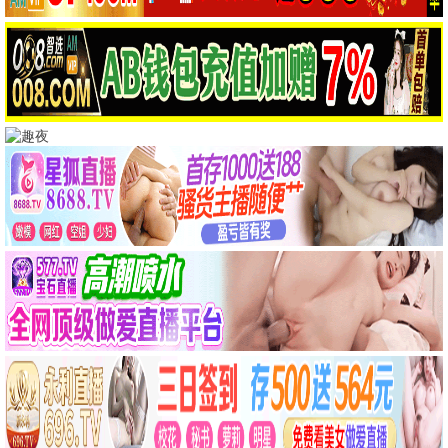
已完结
更新至第12集
弗兰·勒博维茨：假装我们在城市
团子们的使命
弗兰·勒博维茨,马丁·斯科塞斯
精彩影片
8.0
6.0