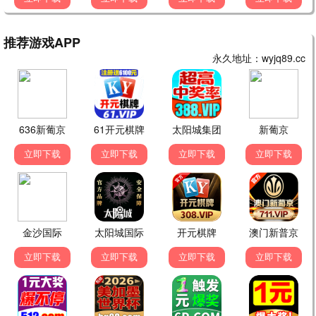
更新至HD
更新至HD
宇宙巨人：希曼崛起
人生开门红
尼古拉斯·加利齐纳,卡米拉·门德斯,伊德
常远,邓家佳,王耀庆,田雨,于洋,李宗恒
5.0
10.0
更新至HD
更新至HD
虎穴狼窝
精灵猎人
布兰卡·拉文,内斯托尔·坎蒂利亚纳
雷米·伊沙克,Norreen Ima