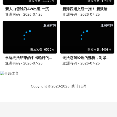
婚后再心动
更新至第24集
5
灵魂摆渡·十年
更新至第24集
6
香港探秘地图粤语版
更新至第20集
7
COURT!
已完结
8
香港探秘地图粤语
全20集
9
爱冲云霄
更新至第04集
10
主角
全48集
11
耀眼2026
已完结
12
奇怪的她(剧版)
全12集
13
罪案现场
更新至第24集
14
太行谣
全24集
15
莫离
更新至27集
16
陪审十二人
已完结
17