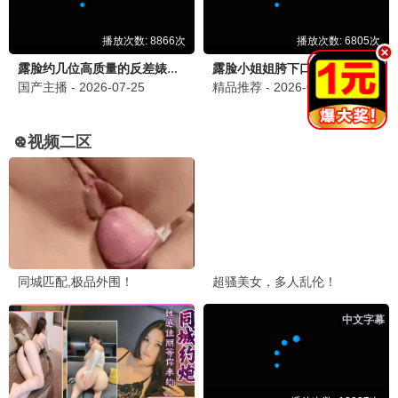
10.0
7.0
更新至03集
更新至10集
我的相抵日记
大叔再出招
志水彩乃,洼冢爱流,ゆめっち
申河均,吴正世,许成泰
3.0
9.0